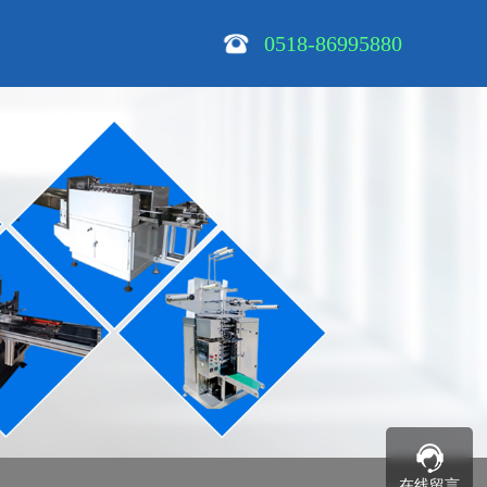
0518-86995880
在线留言