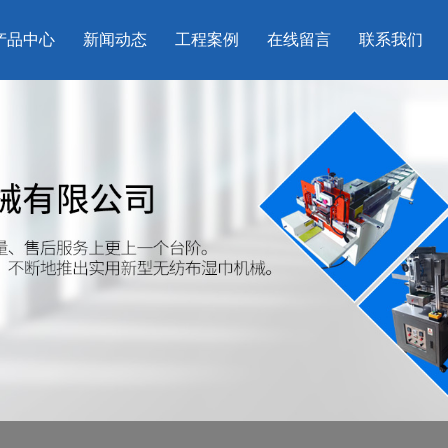
产品中心
新闻动态
工程案例
在线留言
联系我们