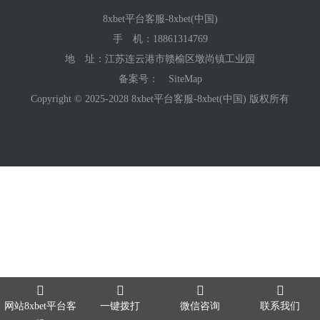
8xbet平台客服-8xbet(中国)
手 机：
18861314769
地 址：江苏连云港市赣榆区墩尚镇工业园
备案号：
SiteMap
Copyright © 2025-2028 8xbet平台客服-8xbet(中国) 版权所有
网站8xbet平台客
一键拨打
微信咨询
联系我们