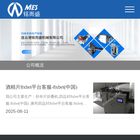
8xbet平台客服
公司概况
酒精片8xbet平台客服-8xbet(中国)
我公司主要生产：纱布片折叠机,四边封8xbet平台客
服-8xbet(中国) ,膏药四边封8xbet平台客服-8xbet(中
国) 等各种8xbet平台客服-8xbet(中国) 产品。公司拥
2025-08-11
有一支高素质的专业技术人才队伍和锐意进取、追
求完美的管理理念，已具备科学规范