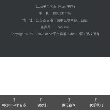
8xbet平台客服-8xbet(中国)
手 机：
18861314769
地 址：江苏连云港市赣榆区墩尚镇工业园
备案号：
SiteMap
Copyright © 2025-2028 8xbet平台客服-8xbet(中国) 版权所有
网站8xbet平台客
一键拨打
微信咨询
联系我们