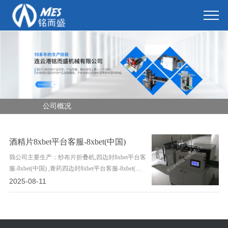
8xbet平台客服
公司概况
酒精片8xbet平台客服-8xbet(中国)
我公司主要生产：纱布片折叠机,四边封8xbet平台客
服-8xbet(中国) ,膏药四边封8xbet平台客服-8xbet(中
国) 等各种8xbet平台客服-8xbet(中国) 产品。公司拥
2025-08-11
有一支高素质的专业技术人才队伍和锐意进取、追
求完美的管理理念，已具备科学规范