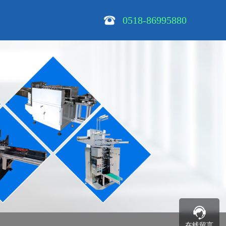
0518-86995880
在线留言