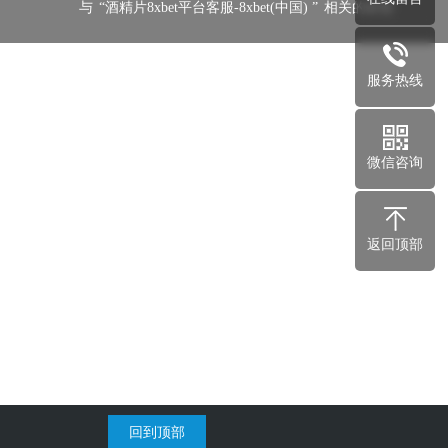
与
“酒精片8xbet平台客服-8xbet(中国) ”
相关的标签
服务热线
微信咨询
返回顶部
回到顶部