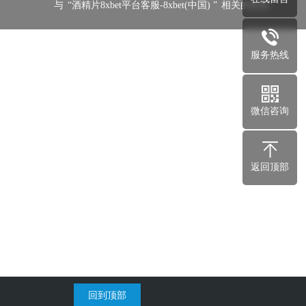
与
“酒精片8xbet平台客服-8xbet(中国) ”
相关的标签
服务热线
微信咨询
返回顶部
回到顶部