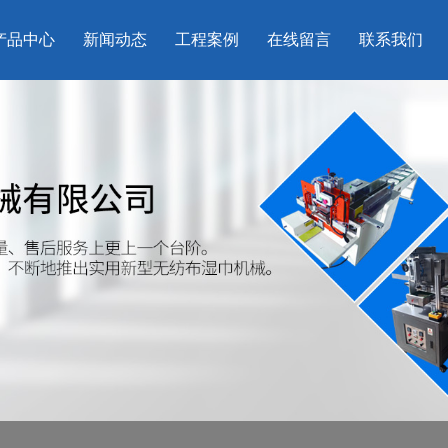
产品中心
新闻动态
工程案例
在线留言
联系我们