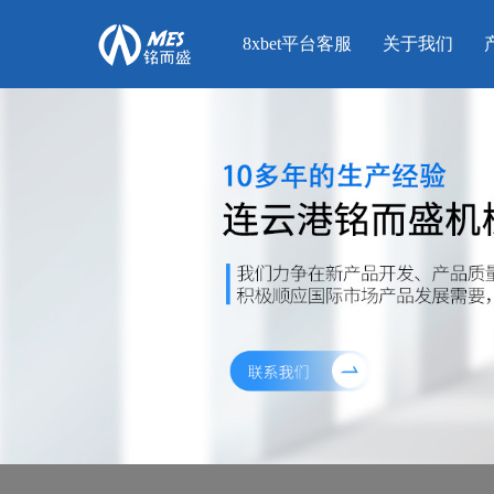
8xbet平台客服
8xbet平台客服
关于我们