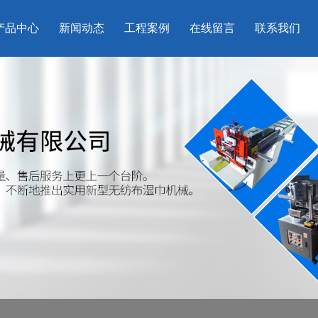
产品中心
新闻动态
工程案例
在线留言
联系我们