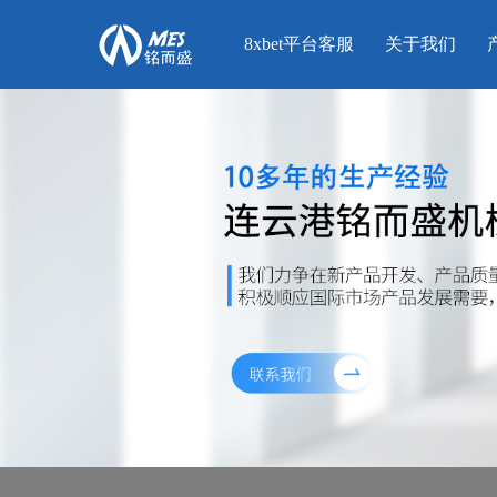
8xbet平台客服
8xbet平台客服
关于我们