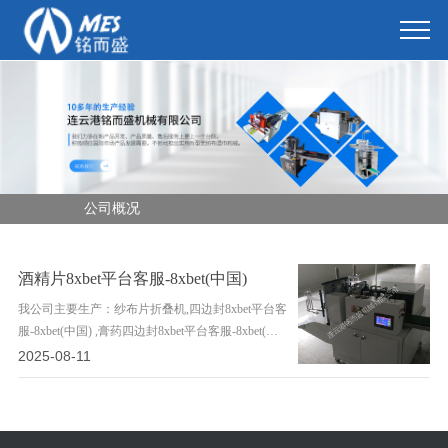
8xbet平台客服
公司概况
酒精片8xbet平台客服-8xbet(中国)
我公司主要生产：纱布片折叠机,四边封8xbet平台客
服-8xbet(中国) ,膏药四边封8xbet平台客服-8xbet(中
国) 等各种8xbet平台客服-8xbet(中国) 产品。公司拥
2025-08-11
有一支高素质的专业技术人才队伍和锐意进取、追
求完美的管理理念，已具备科学规范