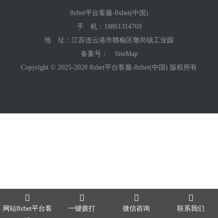
8xbet平台客服-8xbet(中国)
手 机：
18861314769
地 址：江苏连云港市赣榆区墩尚镇工业园
备案号：
SiteMap
Copyright © 2025-2028 8xbet平台客服-8xbet(中国) 版权所有
网站8xbet平台客
一键拨打
微信咨询
联系我们