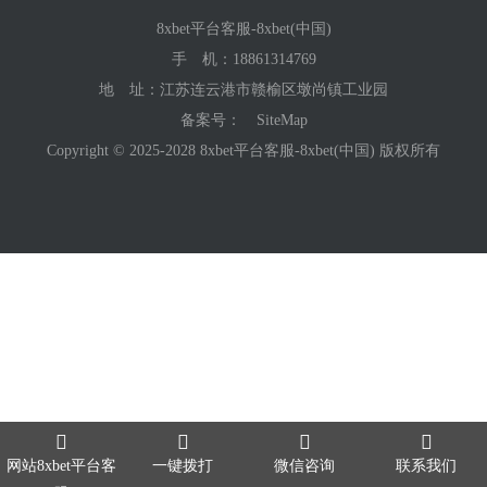
8xbet平台客服-8xbet(中国)
手 机：
18861314769
地 址：江苏连云港市赣榆区墩尚镇工业园
备案号：
SiteMap
Copyright © 2025-2028 8xbet平台客服-8xbet(中国) 版权所有
网站8xbet平台客
一键拨打
微信咨询
联系我们